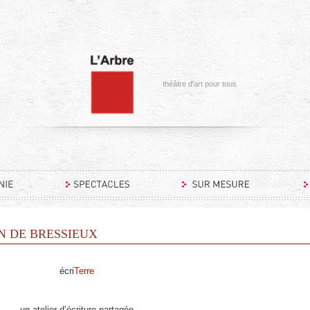
théâtre d'art pour tous
EON DE BRESSIEUX
écri
Terre
un atelier d’écriture partagée